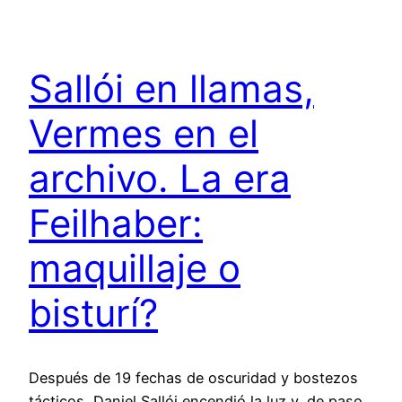
Sallói en llamas,
Vermes en el
archivo. La era
Feilhaber:
maquillaje o
bisturí?
Después de 19 fechas de oscuridad y bostezos
tácticos, Daniel Sallói encendió la luz y, de paso,