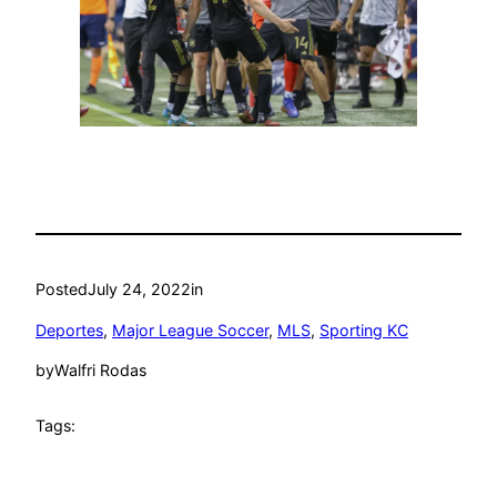
Posted
July 24, 2022
in
Deportes
, 
Major League Soccer
, 
MLS
, 
Sporting KC
by
Walfri Rodas
Tags: